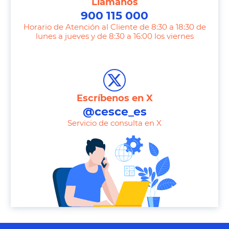
Llámanos
900 115 000
Horario de Atención al Cliente de 8:30 a 18:30 de
lunes a jueves y de 8:30 a 16:00 los viernes
T
e
l
e
Escríbenos en X
p
@cesce_es
h
Servicio de consulta en X
o
n
e