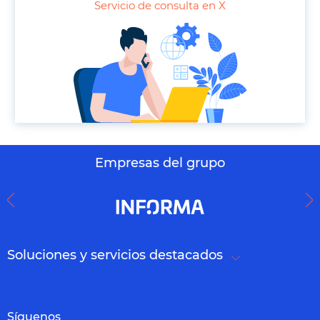
Servicio de consulta en X
o
n
e
Empresas del grupo
Soluciones y servicios destacados
Síguenos