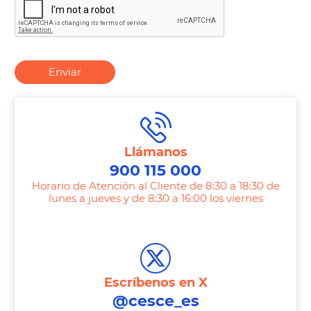
Enviar
Llámanos
900 115 000
Horario de Atención al Cliente de 8:30 a 18:30 de
lunes a jueves y de 8:30 a 16:00 los viernes
T
e
l
e
Escríbenos en X
p
@cesce_es
h