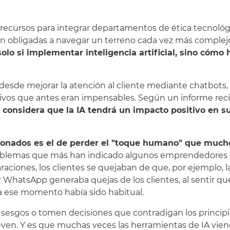
recursos para integrar departamentos de ética tecnológ
ven obligadas a navegar un terreno cada vez más complej
olo si implementar inteligencia artificial, sino cómo 
desde mejorar la atención al cliente mediante chatbots,
ctivos que antes eran impensables. Según un informe rec
considera que la IA tendrá un impacto positivo en s
onados es el de perder el "toque humano" que much
problemas que más han indicado algunos emprendedores
ciones, los clientes se quejaban de que, por ejemplo, l
WhatsApp generaba quejas de los clientes, al sentir que
a ese momento había sido habitual.
 sesgos o tomen decisiones que contradigan los princip
en. Y es que muchas veces las herramientas de IA vie