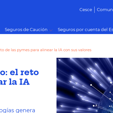
Cesce
Comuni
Seguros de Caución
Seguros por cuenta del E
eto de las pymes para alinear la IA con sus valores
: el reto
r la IA
logías genera