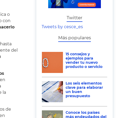
ica o
Twitter
o con
Tweets by cesce_es
hacerlo
Más populares
 hasta
iente del
15 consejos y
u
ejemplos para
vender tu nuevo
producto o servicio
os
 en
Los seis elementos
a
clave para elaborar
un buen
 la
presupuesto
ios de
Conoce los países
nen
más endeudados del