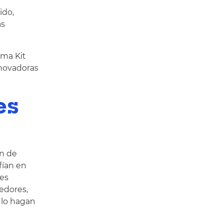
ido,
as
ama Kit
nnovadoras
es
en de
fían en
nes
edores,
 lo hagan