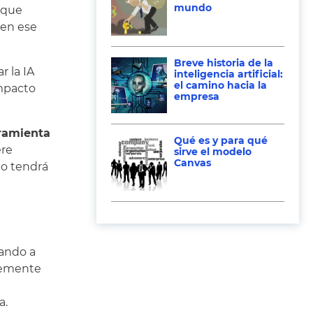
mundo
 que
 en ese
Breve historia de la
r la IA
inteligencia artificial:
el camino hacia la
impacto
empresa
rramienta
Qué es y para qué
ere
sirve el modelo
Canvas
to tendrá
zando a
plemente
a.