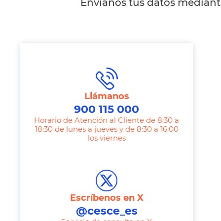
Envíanos tus datos mediante
Llámanos
900 115 000
Horario de Atención al Cliente de 8:30 a
18:30 de lunes a jueves y de 8:30 a 16:00
los viernes
T
e
l
e
Escríbenos en X
p
@cesce_es
h