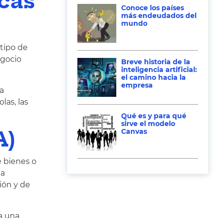
cas
Conoce los países
más endeudados del
mundo
 tipo de
egocio
Breve historia de la
inteligencia artificial:
el camino hacia la
empresa
ta
las, las
Qué es y para qué
sirve el modelo
A)
Canvas
e bienes o
ma
ión y de
a una