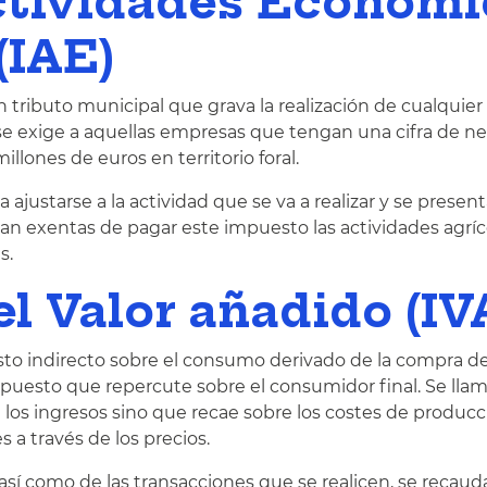
ctividades Económi
(IAE)
tributo municipal que grava la realización de cualquier
se exige a aquellas empresas que tengan una cifra de n
illones de euros en territorio foral.
a ajustarse a la actividad que se va a realizar y se presen
n exentas de pagar este impuesto las actividades agríco
s.
l Valor añadido (IV
sto indirecto sobre el consumo derivado de la compra d
impuesto que repercute sobre el consumidor final. Se lla
 los ingresos sino que recae sobre los costes de producc
 a través de los precios.
así como de las transacciones que se realicen, se recaud