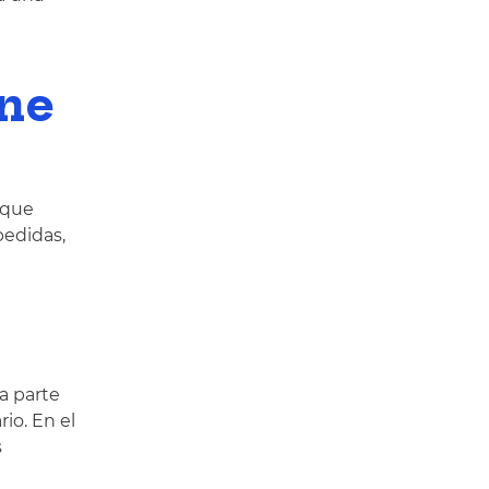
ene
 que
pedidas,
a parte
io. En el
s