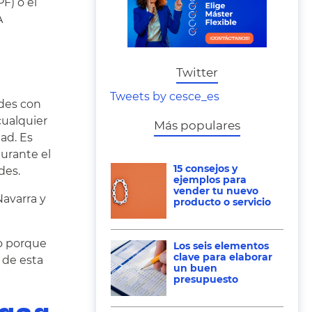
F) o el
A
Twitter
Tweets by cesce_es
ades con
cualquier
Más populares
ad. Es
durante el
15 consejos y
des.
ejemplos para
vender tu nuevo
Navarra y
producto o servicio
to porque
Los seis elementos
clave para elaborar
 de esta
un buen
presupuesto