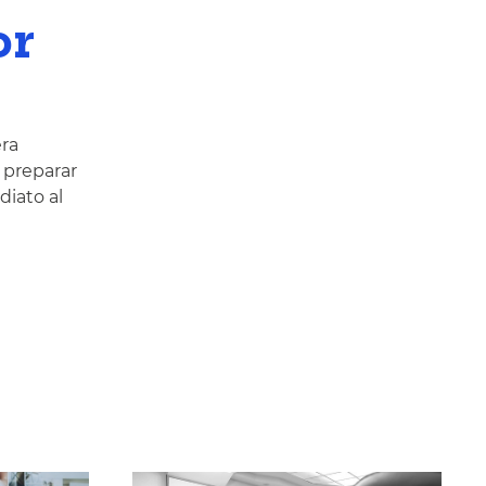
or
ra
 preparar
diato al