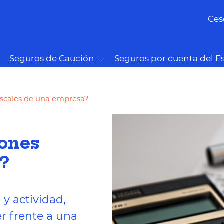
Ces
Seguros de Caución
Seguros por cuenta del E
fiscales de una empresa?
iones
a?
y actividad,
r frente a una