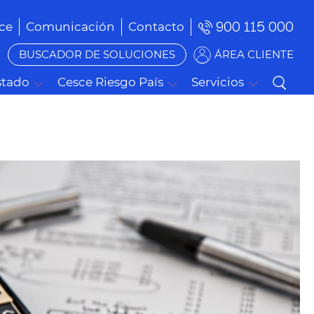
900 115 000
ce
Comunicación
Contacto
BUSCADOR DE SOLUCIONES
ÁREA CLIENTE
stado
Cesce Riesgo País
Servicios