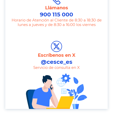
Llámanos
900 115 000
Horario de Atención al Cliente de 8:30 a 18:30 de
lunes a jueves y de 8:30 a 16:00 los viernes
T
e
l
e
Escríbenos en X
p
@cesce_es
h
Servicio de consulta en X
o
n
e