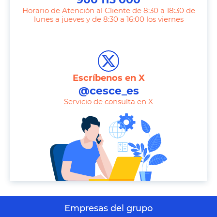
Horario de Atención al Cliente de 8:30 a 18:30 de
lunes a jueves y de 8:30 a 16:00 los viernes
T
e
l
e
Escríbenos en X
p
@cesce_es
h
Servicio de consulta en X
o
n
e
Empresas del grupo