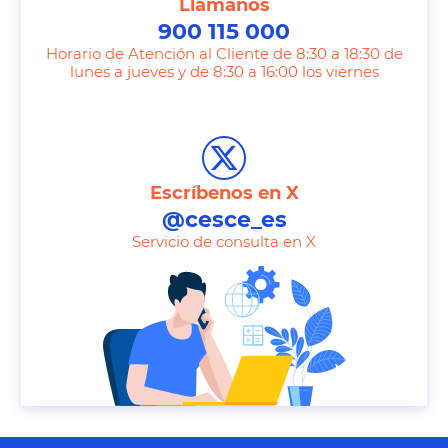
Llámanos
900 115 000
Horario de Atención al Cliente de 8:30 a 18:30 de
lunes a jueves y de 8:30 a 16:00 los viernes
T
e
l
e
Escríbenos en X
p
@cesce_es
h
Servicio de consulta en X
o
n
e