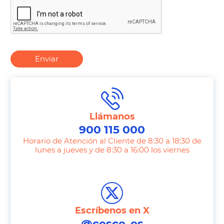
Enviar
Llámanos
900 115 000
Horario de Atención al Cliente de 8:30 a 18:30 de
lunes a jueves y de 8:30 a 16:00 los viernes
T
e
l
e
Escríbenos en X
p
@cesce_es