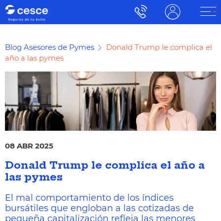
Blog Asesores de Pymes
Donald Trump le complica el
año a las pymes
08 ABR 2025
Donald Trump le complica el año a
las pymes
El mal comportamiento de los índices
bursátiles que engloban a las cotizadas de
pequeña capitalización refleja las menores