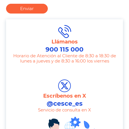
Enviar
Llámanos
900 115 000
Horario de Atención al Cliente de 8:30 a 18:30 de
lunes a jueves y de 8:30 a 16:00 los viernes
T
e
l
e
Escríbenos en X
p
@cesce_es
h
Servicio de consulta en X
o
n
e