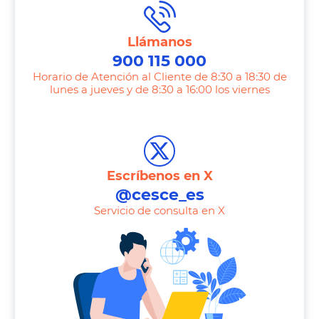
Llámanos
900 115 000
Horario de Atención al Cliente de 8:30 a 18:30 de
lunes a jueves y de 8:30 a 16:00 los viernes
T
e
l
e
Escríbenos en X
p
@cesce_es
h
Servicio de consulta en X
o
n
e