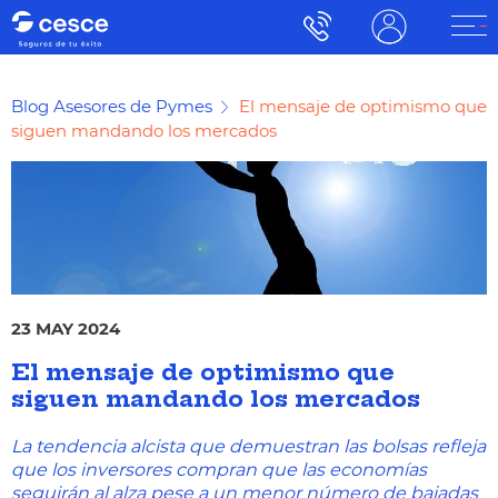
Blog Asesores de Pymes
El mensaje de optimismo que
siguen mandando los mercados
23 MAY 2024
El mensaje de optimismo que
siguen mandando los mercados
La tendencia alcista que demuestran las bolsas refleja
que los inversores compran que las economías
seguirán al alza pese a un menor número de bajadas