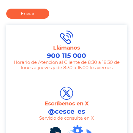
Enviar
Llámanos
900 115 000
Horario de Atención al Cliente de 8:30 a 18:30 de
lunes a jueves y de 8:30 a 16:00 los viernes
T
e
l
e
Escríbenos en X
p
@cesce_es
h
Servicio de consulta en X
o
n