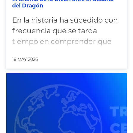
del Dragón
En la historia ha sucedido con
frecuencia que se tarda
tiempo en comprender que
aquello que llamábamos
16 MAY 2026
progreso no era sino una
forma lenta y elegante de
desaparecer. Durante casi
treinta años, Europa se
entregó a un dogma que
tenía algo de místico: el
librecambio. Bajo ese dictado,