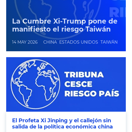
hemos vivido convencidos de
que la eficiencia era el valor
La Cumbre Xi-Trump pone de
supremo, una suerte de
manifiesto el riesgo Taiwán
deidad ante la cual debíamos
14 MAY 2026
CHINA
ESTADOS UNIDOS
TAIWÁN
ver migrar parte de nuestras
industrias, nuestras
manufacturas y, en última
instancia, la estabilidad de
nuestras clases medias.
El Profeta Xi Jinping y el callejón sin
salida de la política económica china