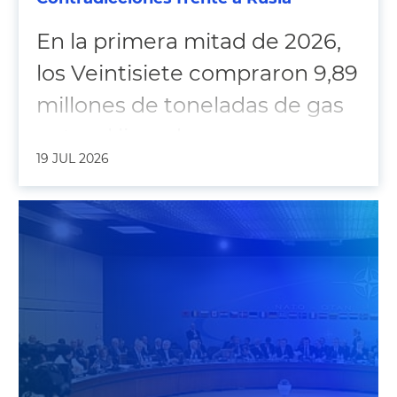
En la primera mitad de 2026,
los Veintisiete compraron 9,89
millones de toneladas de gas
natural licuado ruso
19 JUL 2026
procedente de la planta de
Yamal, ubicada en Siberia.